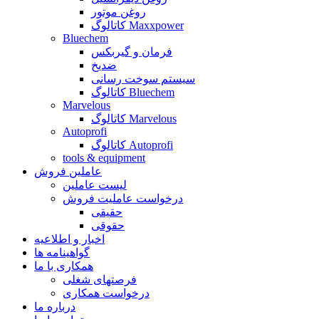
روغن موتور
کاتالوگ Maxxpower
Bluechem
فرمان و گیربکس
ضدیخ
سیستم سوخت رسانی
کاتالوگ Bluechem
Marvelous
کاتالوگ Marvelous
Autoprofi
کاتالوگ Autoprofi
tools & equipment
عاملین فروش
لیست عاملین
درخواست عاملیت فروش
حقیقی
حقوقی
اخبار و اطلاعیه
گواهینامه ها
همکاری با ما
فرصتهای شغلی
درخواست همکاری
درباره ما