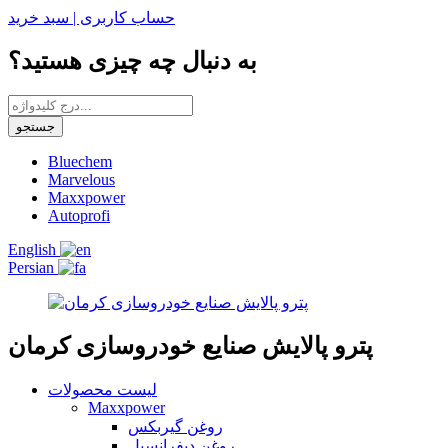
حساب کاربری |
سبد خرید
به دنبال چه چیزی هستید؟
جستجو
Bluechem
Marvelous
Maxxpower
Autoprofi
English
Persian
پترو پالایش صنایع خودروسازی کرمان
لیست محصولات
Maxxpower
روغن گیربکس
روغن دیفرانسیل