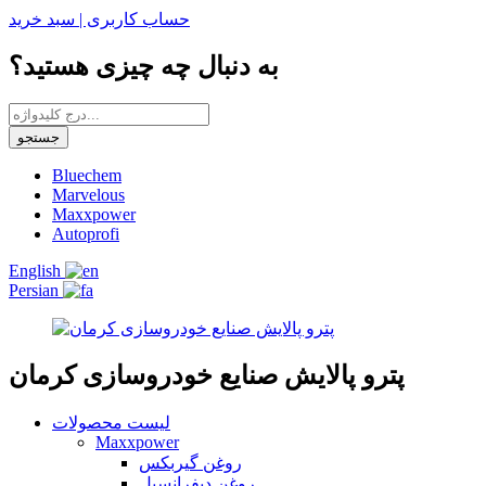
حساب کاربری |
سبد خرید
به دنبال چه چیزی هستید؟
جستجو
Bluechem
Marvelous
Maxxpower
Autoprofi
English
Persian
پترو پالایش صنایع خودروسازی کرمان
لیست محصولات
Maxxpower
روغن گیربکس
روغن دیفرانسیل