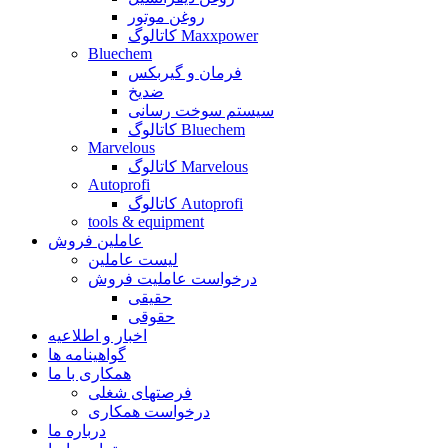
روغن موتور
کاتالوگ Maxxpower
Bluechem
فرمان و گیربکس
ضدیخ
سیستم سوخت رسانی
کاتالوگ Bluechem
Marvelous
کاتالوگ Marvelous
Autoprofi
کاتالوگ Autoprofi
tools & equipment
عاملین فروش
لیست عاملین
درخواست عاملیت فروش
حقیقی
حقوقی
اخبار و اطلاعیه
گواهینامه ها
همکاری با ما
فرصتهای شغلی
درخواست همکاری
درباره ما