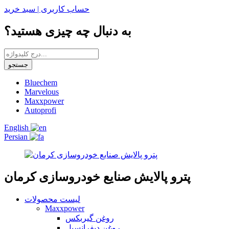
حساب کاربری |
سبد خرید
به دنبال چه چیزی هستید؟
جستجو
Bluechem
Marvelous
Maxxpower
Autoprofi
English
Persian
پترو پالایش صنایع خودروسازی کرمان
لیست محصولات
Maxxpower
روغن گیربکس
روغن دیفرانسیل