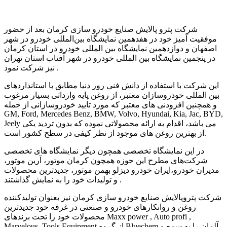
شرکت پترو پالایش صنایع خودرو سازی کرمان بعد از حضور
موفقیت آمیز خود در هفدهمین نمایشگاه بین‌المللی خودرو در شهر
اصفهان و دوازدهمین نمایشگاه بین المللی خودرو در استان کرمان
در پنجمین نمایشگاه بین المللی خودرو در شهر آفتاب استان تهران
نیز شرکت نمود .
این شرکت با استفاده از دانش فنی روز دنیا مطابق با استانداردهای
بین المللی خودروسازان معتبر، از روغن پایه وارداتی بسیار مرغوب
و همچنین افزودنی های معتبر که مورد تایید خودروسازانی از جمله
GM, Ford, Mercedes Benz, BMW, Volvo, Hyundai, Kia, Jac, BYD,
Jeely می باشد، اقدام به ارائه محصولاتی نموده که بدون تردید یکی
از بهترین روغن های موجود از نظر کیفی در سطح کشور است.
در این نمایشگاه تخصصی همچون دیگر نمایشگاه های تخصصی
شرکت‌های مطرح این حوزه همچون کرمان موتور، آرین موتور،
مدیران خودرو،ایران خودرو دیزلو بهمن موتور، جدیدترین محصولات
و تولیدات خود را به نمایش گذاشتند .
شرکت پتروپالایش صنایع خودرو سازی کرمان نیز بعنوان تولیدکننده
روغن و روانکارهای خودرو و صنعتی در غرفه خود جدیدترین
محصولات خود را تحت برندهای Maxx power , Auto profi ,
Marvelous ,Tools Equipment از گروه Bluechem آلمان را به سمع و