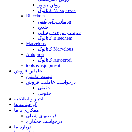
روغن موتور
کاتالوگ Maxxpower
Bluechem
فرمان و گیربکس
ضدیخ
سیستم سوخت رسانی
کاتالوگ Bluechem
Marvelous
کاتالوگ Marvelous
Autoprofi
کاتالوگ Autoprofi
tools & equipment
عاملین فروش
لیست عاملین
درخواست عاملیت فروش
حقیقی
حقوقی
اخبار و اطلاعیه
گواهینامه ها
همکاری با ما
فرصتهای شغلی
درخواست همکاری
درباره ما